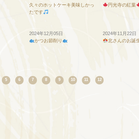
久々のホットケーキ美味しかっ
円光寺の紅葉
たです
2024年12月05日
2024年11月22日
かつお節削り
北さんのお誕
Next
5
6
7
8
9
10
11
12