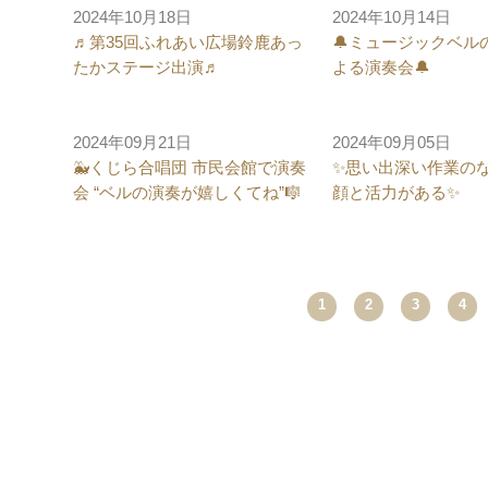
2024年10月18日
2024年10月14日
♬第35回ふれあい広場鈴鹿あっ
🔔ミュージックベル
たかステージ出演♬
よる演奏会🔔
2024年09月21日
2024年09月05日
🐳くじら合唱団 市民会館で演奏
✨思い出深い作業の
会 “ベルの演奏が嬉しくてね”🎼
顔と活力がある✨
Prev
1
2
3
4