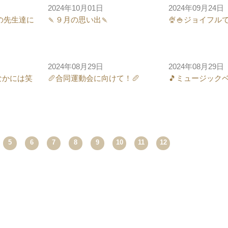
2024年10月01日
2024年09月24日
の先生達に
🍡９月の思い出🍡
🍨🍚ジョイフルで
2024年08月29日
2024年08月29日
なかには笑
🥖合同運動会に向けて！🥖
🎵ミュージックベ
Next
5
6
7
8
9
10
11
12