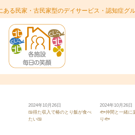
にある民家・古民家型のデイサービス・認知症グ
2024年10月26日
2024年10月26日
🍱得た収入で椿のとり飯が食べ
🐟仲間と一緒に
たい🍱
り🐟